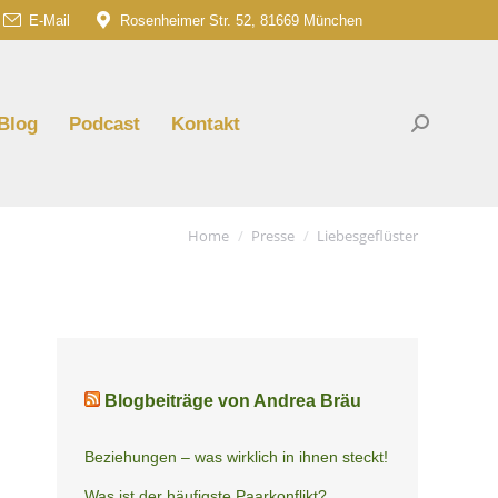
E-Mail
Rosenheimer Str. 52, 81669 München
am
G
e
ns
Blog
Podcast
Kontakt
Search:
dow
You are here:
Home
Presse
Liebesgeflüster
Blogbeiträge von Andrea Bräu
Beziehungen – was wirklich in ihnen steckt!
Was ist der häufigste Paarkonflikt?