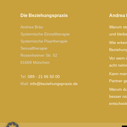
Die Beziehungspraxis
Andrea 
Andrea Bräu
Warum str
Systemische Einzeltherapie
und blei
Systemische Paartherapie
Wie erken
Sexualtherapie
Beziehung
Rosenheimer Str. 52
Vor wem d
81669 München
acht nehm
Kann man 
Tel.
089 - 21 66 50 00
Partner g
Mail:
ofni
izeb@
gnuhe
xarps
ed.si
Warum du 
besser ni
entscheide