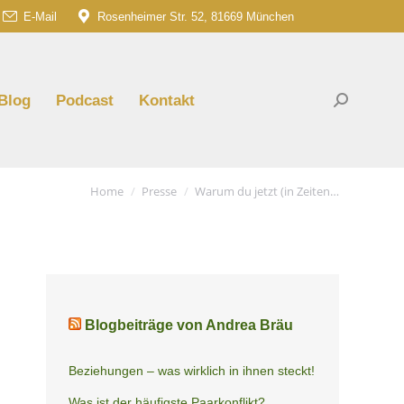
E-Mail
Rosenheimer Str. 52, 81669 München
am
G
e
ns
Blog
Podcast
Kontakt
Search:
dow
You are here:
Home
Presse
Warum du jetzt (in Zeiten…
Blogbeiträge von Andrea Bräu
Beziehungen – was wirklich in ihnen steckt!
Was ist der häufigste Paarkonflikt?