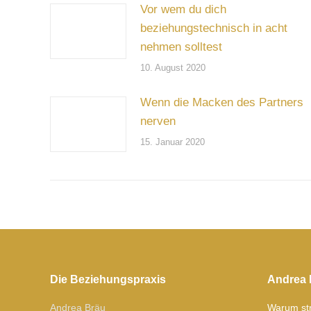
Vor wem du dich
beziehungstechnisch in acht
nehmen solltest
10. August 2020
Wenn die Macken des Partners
nerven
15. Januar 2020
Die Beziehungspraxis
Andrea 
Andrea Bräu
Warum str