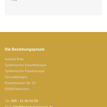
Die Beziehungspraxis
Andrea Bräu
Systemische Einzeltherapie
Systemische Paartherapie
Sexualtherapie
Rosenheimer Str. 52
81669 München
Tel.
089 - 21 66 50 00
Mail:
ofni
izeb@
gnuhe
xarps
ed.si