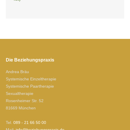
Die Beziehungspraxis
Andrea Bräu
Systemische Einzeltherapie
Systemische Paartherapie
Sexualtherapie
Rosenheimer Str. 52
81669 München
Tel.
089 - 21 66 50 00
Mail:
ofni
izeb@
gnuhe
xarps
ed.si