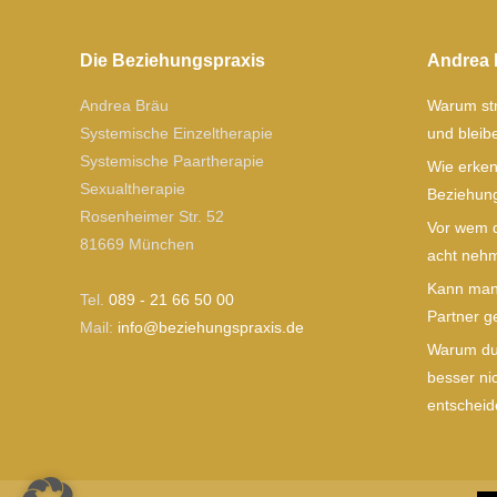
Die Beziehungspraxis
Andrea 
Andrea Bräu
Warum str
Systemische Einzeltherapie
und blei
Systemische Paartherapie
Wie erken
Sexualtherapie
Beziehung
Rosenheimer Str. 52
Vor wem d
81669 München
acht nehm
Kann man 
Tel.
089 - 21 66 50 00
Partner g
Mail:
ofni
izeb@
gnuhe
xarps
ed.si
Warum du 
besser ni
entscheide