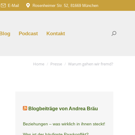
E-Mail
Rosenheimer Str. 52, 81669 München
am
G
e
ns
Blog
Podcast
Kontakt
Search:
dow
You are here:
Home
Presse
Warum gehen wir fremd?
Blogbeiträge von Andrea Bräu
Beziehungen – was wirklich in ihnen steckt!
Was ist der häufigste Paarkonflikt?