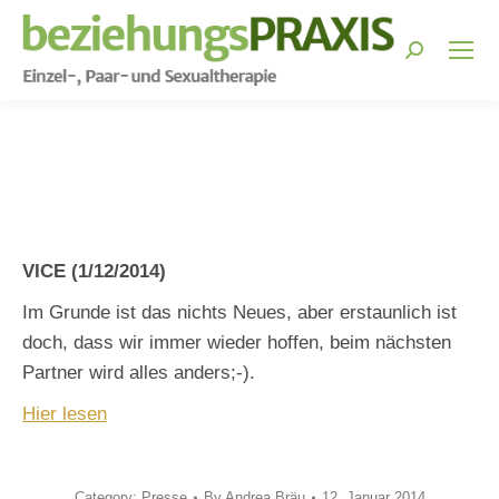
Search:
You are here:
VICE (1/12/2014)
Im Grunde ist das nichts Neues, aber erstaunlich ist
doch, dass wir immer wieder hoffen, beim nächsten
Partner wird alles anders;-).
Hier lesen
Category:
Presse
By
Andrea Bräu
12. Januar 2014