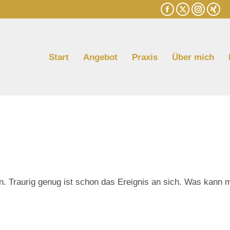
Facebook
X
Instagr
XIN
page
page
page
pag
opens
opens
opens
ope
in
in
in
in
Start
Angebot
Praxis
Über mich
new
new
new
new
window
window
window
win
n. Traurig genug ist schon das Ereignis an sich. Was kann m