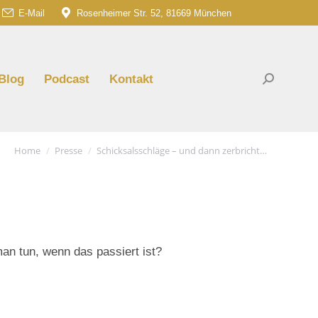
E-Mail
Rosenheimer Str. 52, 81669 München
am
G
e
ns
Blog
Podcast
Kontakt
Search:
dow
You are here:
Home
Presse
Schicksalsschläge – und dann zerbricht…
an tun, wenn das passiert ist?