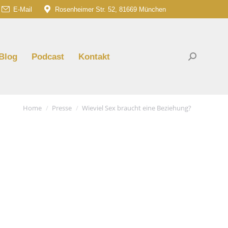
E-Mail
Rosenheimer Str. 52, 81669 München
am
G
e
ns
Blog
Podcast
Kontakt
Search:
dow
You are here:
Home
Presse
Wieviel Sex braucht eine Beziehung?