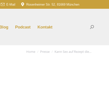
E-Mail
Rosenheimer Str. 52, 81669 München
am
G
e
ns
Blog
Podcast
Kontakt
Search:
dow
You are here:
Home
Presse
Kann Sex auf Rezept die…