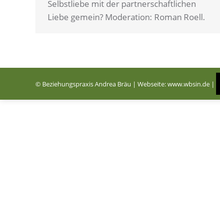
Selbstliebe mit der partnerschaftlichen
Liebe gemein? Moderation: Roman Roell.
© Beziehungspraxis Andrea Bräu | Webseite:
www.wbsin.de
|