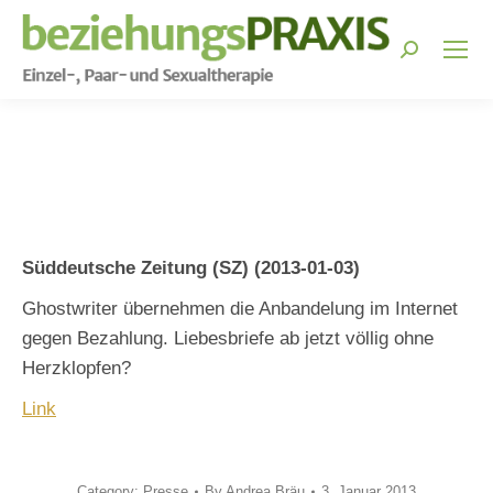
Search:
You are here:
Süddeutsche Zeitung (SZ) (2013-01-03)
Ghostwriter übernehmen die Anbandelung im Internet
gegen Bezahlung. Liebesbriefe ab jetzt völlig ohne
Herzklopfen?
Link
Category:
Presse
By
Andrea Bräu
3. Januar 2013