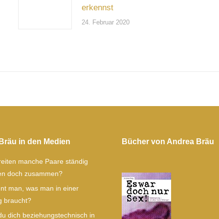
erkennst
24. Februar 2020
Bräu in den Medien
Bücher von Andrea Bräu
eiten manche Paare ständig
ben doch zusammen?
nt man, was man in einer
 braucht?
u dich beziehungstechnisch in