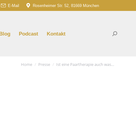
E-Mail
Rosenheimer Str. 52, 81669 München
am
G
e
ns
Blog
Podcast
Kontakt
Search:
dow
You are here:
Home
Presse
Ist eine Paartherapie auch was…