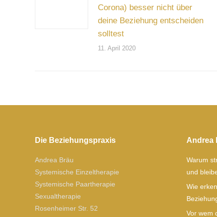
Corona) besser nicht über
deine Beziehung entscheiden
solltest
11. April 2020
Die Beziehungspraxis
Andrea 
Andrea Bräu
Warum str
Systemische Einzeltherapie
und blei
Systemische Paartherapie
Wie erken
Sexualtherapie
Beziehung
Rosenheimer Str. 52
Vor wem d