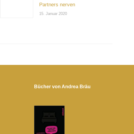
Partners nerven
15. Januar 2020
Bücher von Andrea Bräu