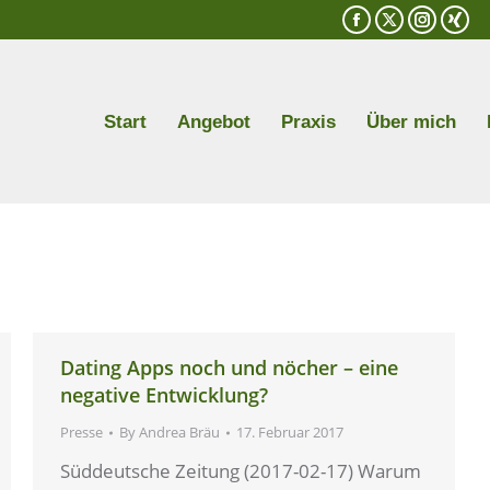
Facebook
X
Instagr
XIN
page
page
page
pag
opens
opens
opens
ope
in
in
in
in
Start
Angebot
Praxis
Über mich
new
new
new
new
window
window
window
win
Dating Apps noch und nöcher – eine
negative Entwicklung?
Presse
By
Andrea Bräu
17. Februar 2017
Süddeutsche Zeitung (2017-02-17) Warum