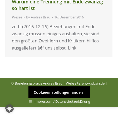
Warum eine Trennung mit Ende zwanzig
so hart ist
Presse
By
Andrea Bräu
16. Dezember 2016
ze.tt (2016-12-16) Beziehungen mit Ende
zwanzig müssen einiges aushalten, sie sind
den größten Zweiflern und Kritikern hilflos
ausgeliefert â€“ uns selbst. Link
© Beziehungspraxis Andrea Bräu | Webseite:
www.wbsin.de
|
Cookieeinstellungen ändern
Impressum / Datenschutzerklärung