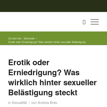
Du bist hier:
Startseite
/
Erotik oder Erniedrigung? Was wirklich hinter sexueller Belästigung
st...
Erotik oder
Erniedrigung? Was
wirklich hinter sexueller
Belästigung steckt
/
in
Sexualität
von
Andrea Bräu