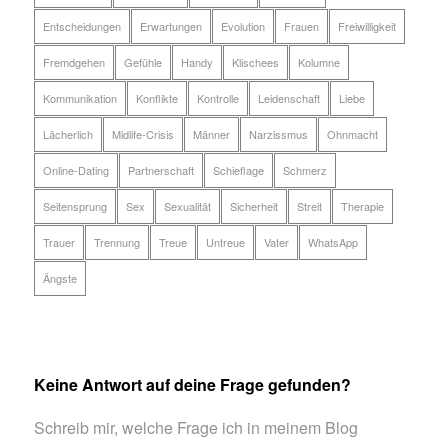
Entscheidungen
Erwartungen
Evolution
Frauen
Freiwilligkeit
Fremdgehen
Gefühle
Handy
Klischees
Kolumne
Kommunikation
Konflikte
Kontrolle
Leidenschaft
Liebe
Lächerlich
Midlife-Crisis
Männer
Narzissmus
Ohnmacht
Online-Dating
Partnerschaft
Schieflage
Schmerz
Seitensprung
Sex
Sexualität
Sicherheit
Streit
Therapie
Trauer
Trennung
Treue
Untreue
Vater
WhatsApp
Ängste
Keine Antwort auf deine Frage gefunden?
Schreib mir, welche Frage ich in meinem Blog